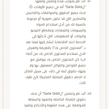
أنت تقر بموجب هذه وتضمن وتتعهد
“لGate Gold” أنه في جميع الأوقات، (أ)
لدىك جميع الحقوق والموافقات والتراخيص
والتصاريح التي قد تكون ضرورية أو مرغوبة
بالنسبة لك من أجل استخدام المواد
والرسومات والشعارات ومقاطع الفيديو
والبيانات أو المعلومات التي تُدخِلُهَا في
الخدمة (عند الاقتضاء) (يشار إليها فيما بعد
بـ “المحتوى الخاص بك”) بالطريقة والغرض
الذي تستخدم المحتوى الخاص بك من أجله؛
(ب) كل المحتوى الخاص بك يتوافق مع
جميع القوانين واللوائح المعمول بها ولا
ينتهك حقوق (بما في ذلك، على سبيل المثال
لا الحصر، حقوق الملكية الفكرية) لأي طرف
ثالث.
أنت تقر وتضمن “لGate Gold” أن لدىك
حقوق الشركة الكاملة، والنفوذ والسلطة
للموافقة على هذه الشروط والأحكام وتنفيذ