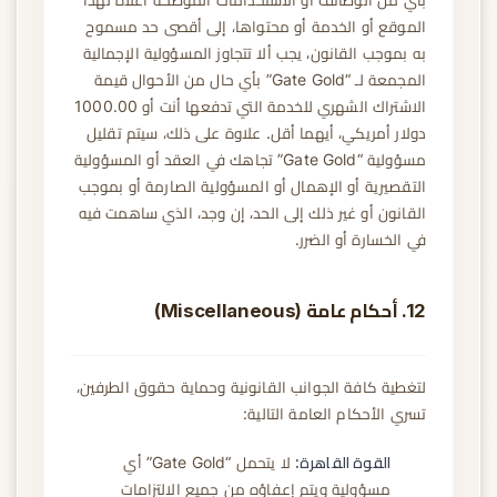
بأي من الوظائف أو الاستخدامات الموضحة أعلاه لهذا
الموقع أو الخدمة أو محتواها، إلى أقصى حد مسموح
به بموجب القانون، يجب ألا تتجاوز المسؤولية الإجمالية
المجمعة لـ “Gate Gold” بأي حال من الأحوال قيمة
الاشتراك الشهري للخدمة التي تدفعها أنت أو 1000.00
دولار أمريكي، أيهما أقل. علاوة على ذلك، سيتم تقليل
مسؤولية “Gate Gold” تجاهك في العقد أو المسؤولية
التقصيرية أو الإهمال أو المسؤولية الصارمة أو بموجب
القانون أو غير ذلك إلى الحد، إن وجد، الذي ساهمت فيه
في الخسارة أو الضرر.
12. أحكام عامة (Miscellaneous)
لتغطية كافة الجوانب القانونية وحماية حقوق الطرفين،
تسري الأحكام العامة التالية:
القوة القاهرة:
لا يتحمل “Gate Gold” أي
مسؤولية ويتم إعفاؤه من جميع الالتزامات