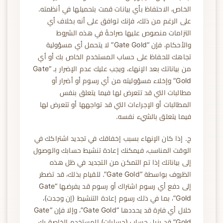
الخاص، الاحتفاظ بأي بيانات قمت بتحميلها في أنظمته.
على الرغم من ذلك، فإنك توافق على أنه بخلاف أي
التزامات منصوص عليها صراحةً في هذه الشروط
والأحكام، فإن “Gate Gold” لا يتحمل أي مسؤولية
تجاهك للحفاظ على حساب المستخدم الخاص بك أو أي
من بياناتك بعد الإنهاء، ويجب عليك عدم الإضرار بـ “Gate
Gold” وإخلاء مسؤوليته من أي رسوم أو أضرار أو
مطالبات التي قد تتعرض لها فيما يتعلق بنفس
المطالبات أو الإجراءات التي قد تواجهها أو تتعرض لها
فيما يتعلق بالشيء نفسه.
ج. إذا كان الإنهاء بسبب إخفاقك في تجديد اشتراكك في
الوقت المناسب، فيمكنك إعادة تنشيط حسابك والوصول
إلى بياناتك إذا تم التمكن من التجديد في ظل هذه
الظروف بواسطة “Gate Gold”. للقيام بذلك، قد تضطر
إلى دفع أي رسوم اشتراك أو رسوم قد يفرضها “Gate
Gold”، بما في ذلك رسوم إعادة التنشيط (إن وجدت)،
خلال أي فترة قد يحددها “Gate Gold”، وإلا فإن “Gate
Gold” قد يزيل حساب (حسابات) المستخدم الخاصة بك