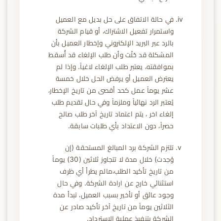
في حالة الاتفاق على حل بديل مع العميل
واستمرار تفعيل الاشتراك، أو قيام الشركة
بالرد عبر البريد الإلكتروني وإخطار العميل بأن
المشكلة قد حُلّت وأن طلب الإلغاء قد أُسقط
بموافقته، يعتبر طلب الإلغاء لاغياً. وإذا لم
يعترض العميل أو يرفض الحل خلال خمسة
عشر يوماً عمل كحد أقصى من تاريخ الإخطار،
يُعتبر الرد نهائياً وملزماً وفي حال تقديم طلب
إلغاء اخر ، يتم اعتماد تاريخ آخر طلب صالح
حصراً، دون الاعتداد بأي طلبات سابقة.
تلتزم الشركة برد المبالغ المستحقة (إن
وُجدت) خلال مدة لا تتجاوز ثلاثين (30) يوماً
من تاريخ تأكيد الطلب،مالم يطرأ أي ظرف
استثنائي خارج عن ارادة الشركة. وفي حال
وجود عائق أو تأخير بسبب العميل، تبدأ مدة
الثلاثين يوماً من تاريخ آخر تأكيد صادر عن
الشركة بتنفيذ عملية الاسترداد.