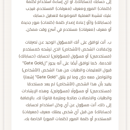
إلى حسابك (حساباتك)، أو أي إساءة استخدام لكلمة
(كلمات) المرور ومعرف (معرفات) المستخدم، فيجب
عليك تنشيط العملية الموضوعة لتعطيل حسابك
(حساباتك) و/أو إعادة إصدار كلمة (كلمات) مرور جديدة
أو معرف (معرفات) مستخدم في أسرع وقت ممكن.
ب. أنت توافق على أنك المسؤول الوحيد عن تصرفات
وإغفالات الشخص (الأشخاص) الذي ترشحه كمستخدم
(مستخدمين) أو مسؤول (مسؤولين) لحسابك (حساباتك)
للخدمة. كما توافق أيضًا على أنه يجوز “لGate Gold”
قبول التعليمات والطلبات من هذا الشخص (الأشخاص)
والتواصل معه حتى وما لم يتلق “Gate Gold” إشعارًا
يفيد بأن هذا الشخص (الأشخاص) لم يعد مستخدمًا
(مستخدمين) أو مسؤولًا (مسؤولين)، وهذه الإرشادات
والطلبات والاتصالات صالحة وملزمة قانونًا لك. بالإضافة
إلى ذلك، أنت مسؤول عن أي وكل استخدام لحسابك
(حساباتك) من قبل أي شخص يمتلك معرف (معرفات)
المستخدم أو كلمة المرور (كلمات المرور) الخاصة بك.