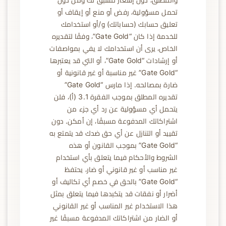
والمطلق، دون إشعار مسبق لك ومن دون
تحمل مسؤولية، رفض أو منع أو إيقاف أو
تعليق حسابك (حساباتك) و/أو استخدامك
للخدمة إذا كان “Gate Gold”، وفقًا لتقديره
الخاص، يرى أن استخدامك لا يفي بمواصفات
أو إرشادات “Gate Gold”، أو التي قد يعتبرها
“Gate Gold” غير مناسبة أو غير قانونية أو
ضارة بمصالحه. إذا مارس “Gate Gold”
تقديره المطلق بموجب الفقرة 3.1 (أ)، فلن
يتحمل أي مسؤولية عن رد أي جزء من
اشتراكاتك المدفوعة مسبقًا، إن أمكن. دون
تقييد أو التنازل عن أي حق ضدك قد يتمتع به
“Gate Gold” بموجب القانون أو هذه
الشروط والأحكام فيما يتعلق بأي استخدام
غير مناسب أو غير قانوني أو ضار، يحتفظ
“Gate Gold” بالحق في خصم أي تكاليف أو
أضرار أو نفقات قد يتكبدها فيما يتعلق بمثل
هذا الاستخدام غير المناسب أو غير القانوني
أو الضار من اشتراكاتك المدفوعة مسبقًا غير