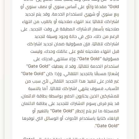
Gold” مقدمًا و/أو على أساس سنوي أو نصف سنوي أو
ربع سنوي أو شهري لاستخدام الخدمة. وقد يتم تجديد
اشتراكك تلقائيًا عند انتهاء صلاحيته أو بالقرب من انتهاء
صلاحيته بأسعار الاشتراك المطبقة في وقت التجديد. على
الرغم من ذلك، حتى في حالة وجود وسيلة لتجديد
اشتراكك تلقائيًا، فإن مسؤولية ضمان تجديد اشتراكك
قبل انتهاء صلاحيته تقع على عاتقك وحدك، وليست
مسؤولية “Gate Gold”، وإلا ستنتهي قدرتك على
استخدام الخدمة تلقائيًا. وقد لا يعطيك “Gate Gold”
إشعارًا مسبقًا بالتجديد التلقائي. وإذا كان “Gate Gold”
غير قادر على تنفيذ هذا التجديد التلقائي لأي سبب من
الأسباب، فسوف ينتهي اشتراكك تلقائيًا. أما بالنسبة
للمشتركين الذين يختارون الدفع بواسطة بطاقة الائتمان،
قد يتم فرض رسوم الاشتراك للتجديد على بطاقة الائتمان
المسجلة ما لم يتم إخطار “Gate Gold” بالتغيير أو
الإلغاء كتابيًا باستخدام الأدوات أو الوسائل التي توفرها
“Gate Gold”.