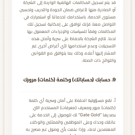
قد يتم تسجيل المكالمات الهاتفية الواردة إلى الشركة
أو الصادرة منها لأغراض ضمان الجودة والتدريب وتحسين
مستوى الخدمة. باستخدامك لخدماتنا أو استمرارك في
التواصل معنا، فإنك توافق على إمكانية تسجيل تلك
المكالمات وفقاً للسياسات والإجراءات المعمول بها
لدىنا. تلتزم الشركة بالحفاظ على سرية وأمان هذه
التسجيلات وعدم استخدامها لأي أغراض أخرى غير
المشار إليها أعلاه، وذلك بما يتوافق مع القوانين
واللوائح ذات الصلة.
9. حسابك (حساباتك) وكلمة (كلمات) مرورك
أ. تقع مسؤولية الحفاظ على أمان وسرية أي كلمة
(كلمات) مرور ومعرف (معرفات) المستخدم التي
يصدرها “Gate Gold” لك للوصول إلى الخدمة على
عاتقك وحدك وعلى الموظفين والممثلين والوكلاء
المعتمدين لدىك. وإذا علمت بأي وصول غير مصرح به