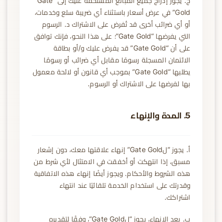
ج. يجوز إدراج جميع المبالغ المستحقة عليك إلى “Gate
Gold” في عرض أسعار باستثناء أي ضريبة سلع وخدمات،
أو أي ضرائب أخرى قد تُفرض على الاشتراك د. الرسوم
التي يفرضها “Gate Gold”؛ على هذا النحو، فإنك توافق
على أن “Gate Gold” قد يفرض عليك و/أو بطاقة
الائتمان المسجلة رسومًا مقابل أي ضرائب أو رسومًا
يطلبها “Gate Gold” بموجب أي قانون أو لائحة معمول
بها لفرضها على الاشتراك أو الرسوم.
5. المدة والإنهاء
أ. يجوز “لGate Gold” إنهاء علاقتها معك، دون إشعار
مسبق، إذا انتهكت أو أخفقت في الامتثال لأي شرط من
هذه الشروط والأحكام. ويجوز أيضًا إنهاء هذه الاتفاقية
وقدرتك على استخدام الخدمة تلقائيًا عند انتهاء
اشتراكك.
ب. بعد الإنهاء، يجوز “لGate Gold”، وفقًا لتقديره