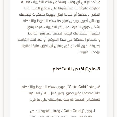
والأحكام في أي وقت. وستكون هذه التغييرات فعالة
وملزمة قانونًا لك عند نشرها على موقع الويب لدىنا
الخاص بالخدمة أو عندما نبذل جهودًا معقولة لإعلامك
بوسائل أخرى. ويرجى مراجعة هذه الشروط والأحكام
بشكل دوري للتعرف على آخر التغييرات. فيما يعني
استمرار استخدامك لهذه الخدمة بعد نشر الشروط
والأحكام المعدَّلة على هذا الموقع أو بعد لفت انتباهك
بطريقة أخرى أنك توافق وتقبل أن تكون ملزمًا قانونًا
بهذه التغييرات.
3. منح تراخيص الاستخدام
A. يمنح “Gate Gold” بموجب هذه الشروط والأحكام
حقًا محدودًا وغير حصري وغير قابل لنقل الملكية
لاستخدام الخدمة شريطة موافقتك على ما يلي:
يجوز “لGate Gold”، وفقًا لتقديره الخاص