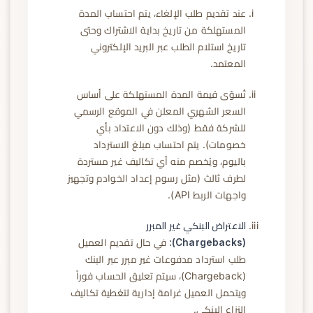
عند تقديم طلب الإلغاء، يتم احتساب المدة
المستهلكة من تاريخ بداية الاشتراك وحتى
تاريخ استلام الطلب عبر البريد الإلكتروني
المعتمد.
تُسوّى قيمة المدة المستهلكة على أساس
السعر الشهري المعلن في الموقع الرسمي
للشركة فقط (وذلك دون الاعتداد بأي
خصومات). يتم احتساب مبلغ الاسترداد
باليوم، ويُخصم منه أي تكاليف غير مستردة
لطرف ثالث (مثل رسوم إعداد الخوادم وتجهيز
واجهات الربط API).
الاعتراض البنكي غير المبرر
(Chargebacks):
في حال تقديم العميل
طلب استرداد مدفوعات غير مبرر عبر البنك
(Chargeback)، سيتم تعليق الحساب فوراً
ويتحمل العميل غرامة إدارية لتغطية تكاليف
النزاع البنكي.