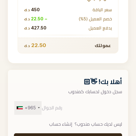
سعر الباقة
450
د.ك
خصم العميل (5%)
− 22.50
د.ك
يدفع العميل
427.50
د.ك
22.50
عمولتك
د.ك
أهلا بك! 👋🏻
سجل دخول لحسابك كمندوب
+965
ليس لديك حساب مندوب؟
إنشاء حساب