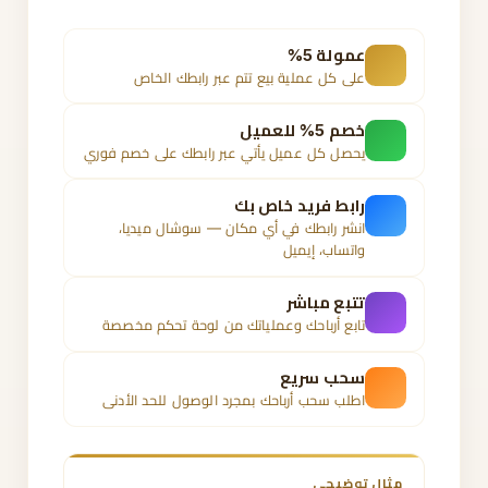
عمولة 5%
على كل عملية بيع تتم عبر رابطك الخاص
خصم 5% للعميل
يحصل كل عميل يأتي عبر رابطك على خصم فوري
رابط فريد خاص بك
انشر رابطك في أي مكان — سوشال ميديا،
واتساب، إيميل
تتبع مباشر
تابع أرباحك وعملياتك من لوحة تحكم مخصصة
سحب سريع
اطلب سحب أرباحك بمجرد الوصول للحد الأدنى
مثال توضيحي