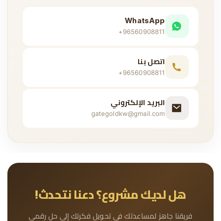
WhatsApp
+96560908811
اتصل بنا
+96560908811
البريد الإلكتروني
gategoldkw@gmail.com
هل لديك مشروع؟ دعنا نتحدث!
فريقنا جاهز لمساعدتك في تحويل فكرتك إلى حل رقمي