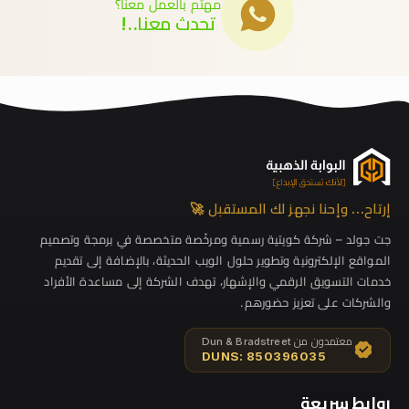
مهتم بالعمل معنا؟
تحدث معنا..!
إرتاح… وإحنا نجهز لك المستقبل 🚀
جت جولد – شركة كويتية رسمية ومرخّصة متخصصة في برمجة وتصميم
المواقع الإلكترونية وتطوير حلول الويب الحديثة، بالإضافة إلى تقديم
خدمات التسويق الرقمي والإشهار، تهدف الشركة إلى مساعدة الأفراد
والشركات على تعزيز حضورهم.
معتمدون من Dun & Bradstreet
DUNS: 850396035
روابط سريعة