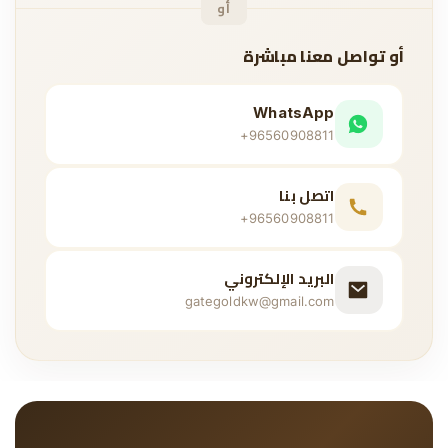
أو
أو تواصل معنا مباشرة
WhatsApp
+96560908811
اتصل بنا
+96560908811
البريد الإلكتروني
gategoldkw@gmail.com