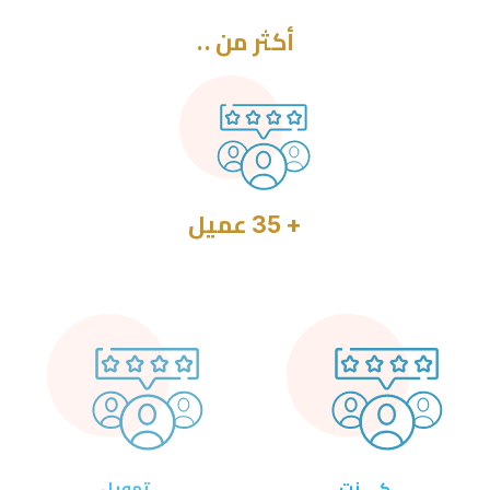
أكثر من ..
+ 35
عميل
كي نت
تمويل