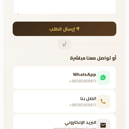
إرسال الطلب
أو
أو تواصل معنا مباشرة
WhatsApp
+96560908811
اتصل بنا
+96560908811
البريد الإلكتروني
gategoldkw@gmail.com